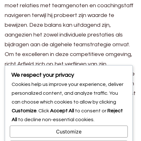
moet relaties met teamgenoten en coachingstaff
navigeren terwijl hij probeert zijn waarde te
bewijzen. Deze balans kan uitdagend zijn,
aangezien het zowel individuele prestaties als
bijdragen aan de algehele teamstrategie omvat.
Om te excelleren in deze competitieve omgeving,
richt Arfield zich op het verfijnen van zijn
vaardigheden en het aanpassen aan de tactische
We respect your privacy
vereisten van het team. Hij begrijpt het belang van
Cookies help us improve your experience, deliver
veelzijdigheid, waarbij hij vaak zijn speelstijl aanpast
personalized content, and analyze traffic. You
can choose which cookies to allow by clicking
om te passen bij verschillende formaties of rollen
Customize
. Click
Accept All
to consent or
Reject
indien nodig. Deze aanpassingsvermogen
All
to decline non-essential cookies.
versterkt niet alleen zijn kansen op selectie, maar
Customize
ook de algehele prestaties van het team.