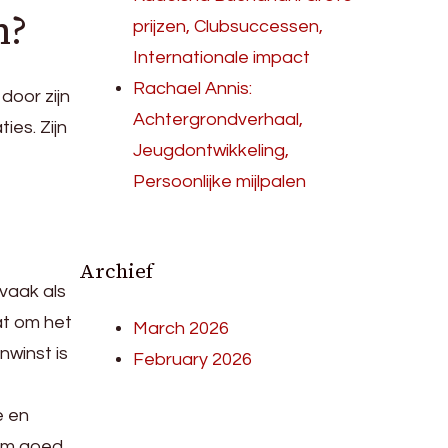
m?
prijzen, Clubsuccessen,
Internationale impact
Rachael Annis:
door zijn
Achtergrondverhaal,
ies. Zijn
Jeugdontwikkeling,
Persoonlijke mijlpalen
Archief
vaak als
aat om het
March 2026
nwinst is
February 2026
e en
 om goed