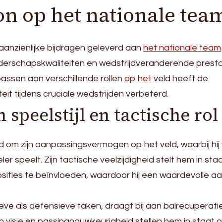
n op het nationale tea
anzienlijke bijdragen geleverd aan
het nationale team
eiderschapskwaliteiten en wedstrijdveranderende prestat
assen aan verschillende rollen
op het
veld heeft de
it tijdens cruciale wedstrijden verbeterd.
 speelstijl en tactische rol
om zijn aanpassingsvermogen op het veld, waarbij hij 
er speelt. Zijn tactische veelzijdigheid stelt hem in st
osities te beïnvloeden, waardoor hij een waardevolle aa
nsieve als defensieve taken, draagt bij aan balrecuperati
jn visie en passingnauwkeurigheid stellen hem in staat