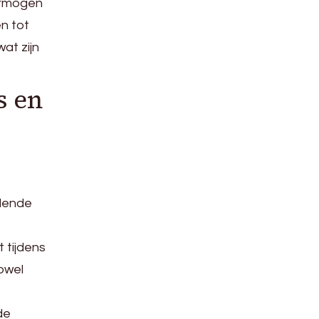
vermogen
en tot
at zijn
s en
llende
 tijdens
zowel
de