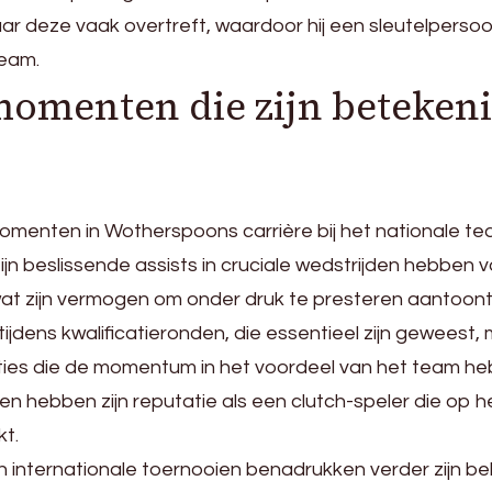
r deze vaak overtreft, waardoor hij een sleutelpersoon
team.
momenten die zijn betekeni
momenten in Wotherspoons carrière bij het nationale t
ijn beslissende assists in cruciale wedstrijden hebben 
wat zijn vermogen om onder druk te presteren aantoont
n tijdens kwalificatieronden, die essentieel zijn geweest,
ties die de momentum in het voordeel van het team h
hebben zijn reputatie als een clutch-speler die op he
t.
 internationale toernooien benadrukken verder zijn be