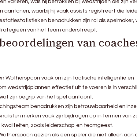
n variëren, was hij betrokken bij wedstrijden die zijn 
aantonen, waarbij hij vaak assists registreert die leid
estatiestatistieken benadrukken zijn rol als spelmaker, w
strategieën van het team onderstreept.
 beoordelingen van coache
en Wotherspoon vaak om zijn tactische intelligentie en
m wedstrijdplannen effectief uit te voeren is in verschi
at zijn begrip van het spel aantoont.
chingsteam benadrukken zijn betrouwbaarheid en inzet
Analisten merken vaak zijn bijdragen op in termen van 
e kwaliteiten, zoals leiderschap en teamgeest.
otherspoon gezien als een speler die niet alleen aan 