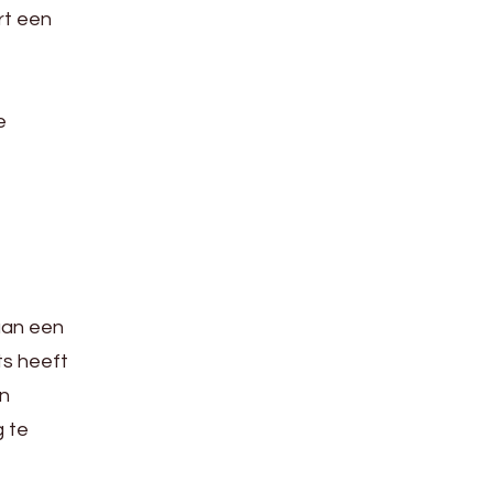
rt een
e
an een
ts heeft
in
g te