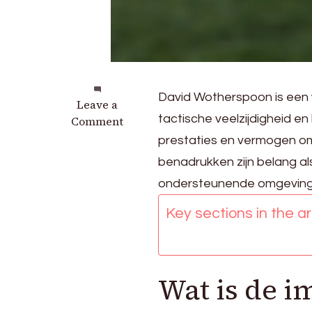
David Wotherspoon is een
on
Leave a
tactische veelzijdigheid en
David
Comment
Wotherspoon:
prestaties en vermogen om
Impact
benadrukken zijn belang als 
op
ondersteunende omgeving
het
nationale
Key sections in the art
team,
Sleutelprestaties,
Bijdragen
Wat is de i