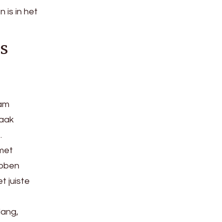
 is in het
s
eam
vaak
.
 met
ebben
t juiste
lang,