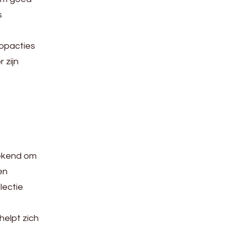
s
opacties
 zijn
bekend om
en
lectie
helpt zich