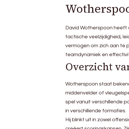
Wotherspoo
David Wotherspoon heeft a
tactische veelzijdigheid, l
vermogen om zich aan te p
teamdynamiek en effectivite
Overzicht van
Wotherspoon staat bekend 
middenvelder of vleugelspel
spel vanuit verschillende p
in verschillende formaties.
Hij blinkt uit in zowel offe
creëert scoringskansen. Zi