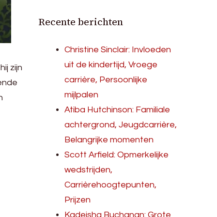
Recente berichten
Christine Sinclair: Invloeden
uit de kindertijd, Vroege
hij zijn
carrière, Persoonlijke
lende
mijlpalen
n
Atiba Hutchinson: Familiale
achtergrond, Jeugdcarrière,
Belangrijke momenten
Scott Arfield: Opmerkelijke
wedstrijden,
Carrièrehoogtepunten,
Prijzen
Kadeisha Buchanan: Grote