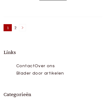
Posts
1
2
Page
Page
pagination
Links
Contact
Over ons
Blader door artikelen
Categorieën