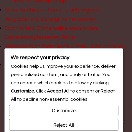
carrière, Persoonlijke mijlpalen
Atiba Hutchinson: Familiale achtergrond,
Jeugdcarrière, Belangrijke momenten
Scott Arfield: Opmerkelijke wedstrijden,
Carrièrehoogtepunten, Prijzen
Kadeisha Buchanan: Grote prijzen, Clubsuccessen,
Internationale impact
We respect your privacy
Rachael Annis: Achtergrondverhaal,
Cookies help us improve your experience, deliver
Jeugdontwikkeling, Persoonlijke mijlpalen
personalized content, and analyze traffic. You
can choose which cookies to allow by clicking
Customize
. Click
Accept All
to consent or
Reject
All
to decline non-essential cookies.
Customize
© Copyright 2026
emotionradio.be
. All Rights Reserved.
Blossom Magazine | Developed By
Blossom Themes
.
Powered
Reject All
by
WordPress
.