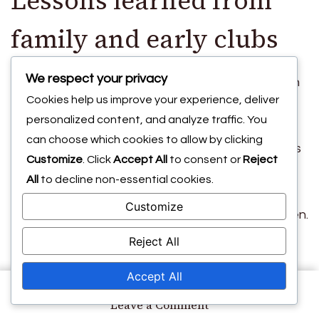
Lessons learned from
family and early clubs
We respect your privacy
De Rosario’s familie speelde een cruciale rol in zijn
Cookies help us improve your experience, deliver
vroege voetbalontwikkeling. Ze moedigden hem
personalized content, and analyze traffic. You
aan om zijn passie na te jagen en ondersteunden
can choose which cookies to allow by clicking
zijn betrokkenheid bij lokale clubs. Deze steun was
Customize
. Click
Accept All
to consent or
Reject
cruciaal omdat het hem in staat stelde zich te
All
to decline non-essential cookies.
concentreren op het verfijnen van zijn
Customize
vaardigheden zonder de last van financiële zorgen.
Zijn
eerste clubs
boden waardevolle lessen in
Reject All
teamwork en discipline. Spelen met diverse
Accept All
groepen hielp hem het belang van samenwerking
en communicatie op het veld te begrijpen. Deze
on
Leave a Comment
Dwayne